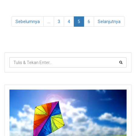
Sebelumnya
...
3
4
5
6
Selanjutnya